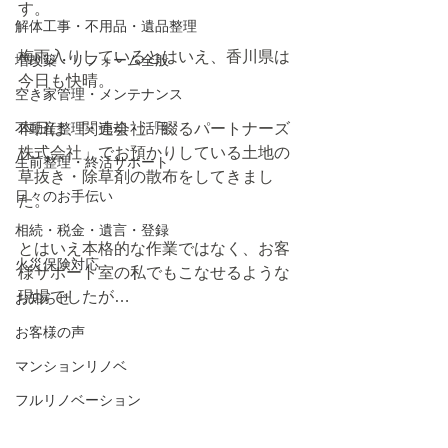
す。
解体工事・不用品・遺品整理
梅雨入りしているとはいえ、香川県は
増改築・リフォーム全般
今日も快晴。
空き家管理・メンテナンス
不動産整理・売却・活用
本日は、関連会社「綴るパートナーズ
株式会社」でお預かりしている土地の
生前整理・終活サポート
草抜き・除草剤の散布をしてきまし
日々のお手伝い
た。
相続・税金・遺言・登録
とはいえ本格的な作業ではなく、お客
火災保険対応
様サポート室の私でもこなせるような
現場でしたが…
お知らせ
お客様の声
マンションリノベ
フルリノベーション