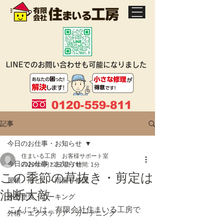
LINEでのお問い合わせも可能になりました
0120-559-811
記事
今日のお仕事・お知らせ
住まいる工房 お客様サポート室
今日のお仕事・お知らせ
2020年6月22日
読了時間: 1分
この季節の草抜き・剪定は
屋根・雨どい・雨漏り修理
油断大敵
外壁塗装・コーキング
こんにちは。有限会社住まいる工房で
外構・エクステリア・ガーデニング