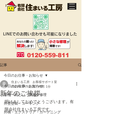
LINEでのお問い合わせも可能になりました
0120-559-811
記事
今日のお仕事・お知らせ
住まいる工房 お客様サポート室
今日のお仕事・お知らせ
2023年1月5日
読了時間: 1分
新年のご挨拶
屋根・雨どい・雨漏り修理
明けましておめでとうございます。有
外壁塗装・コーキング
限会社住まいる工房です。
外構・エクステリア・ガーデニング