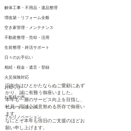
解体工事・不用品・遺品整理
増改築・リフォーム全般
空き家管理・メンテナンス
不動産整理・売却・活用
生前整理・終活サポート
日々のお手伝い
相続・税金・遺言・登録
火災保険対応
旧年中はひとかたならぬご愛顧にあず
お知らせ
かり、誠に有難う御座いました。
お客様の声
本年も一層のサービス向上を目指し、
社員一同誠心誠意努める所存で御座い
マンションリノベ
ます。
フルリノベーション
なにとぞ本年も倍旧のご支援のほどお
願い申し上げます。