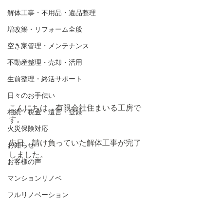
解体工事・不用品・遺品整理
増改築・リフォーム全般
空き家管理・メンテナンス
不動産整理・売却・活用
生前整理・終活サポート
日々のお手伝い
こんにちは。有限会社住まいる工房で
相続・税金・遺言・登録
す。
火災保険対応
先日、請け負っていた解体工事が完了
お知らせ
しました。
お客様の声
マンションリノベ
フルリノベーション