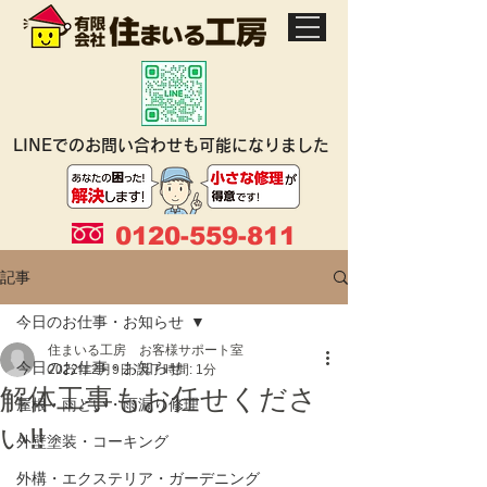
LINEでのお問い合わせも可能になりました
0120-559-811
記事
今日のお仕事・お知らせ
住まいる工房 お客様サポート室
今日のお仕事・お知らせ
2022年2月9日
読了時間: 1分
解体工事もお任せくださ
屋根・雨どい・雨漏り修理
い!!
外壁塗装・コーキング
外構・エクステリア・ガーデニング