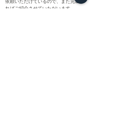
依頼いただけているので、また完成す
ればご紹介させていただいます。
有限会社住まいる工房
087-841-0212
解体工事・不用品・遺品整理
増改築・リフォーム全般
不動産整理・売却・活用
すべて表示
最新記事