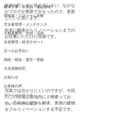
年末の忙しさに甘えてしまい、なかな
解体工事・不用品・遺品整理
かブログが更新できなったので、更新
増改築・リフォーム全般
したいと思います。
空き家管理・メンテナンス
年末に解体からリノベーションまでの
不動産整理・売却・活用
お仕事いただけた現場です。
生前整理・終活サポート
日々のお手伝い
相続・税金・遺言・登録
火災保険対応
お知らせ
お客様の声
写真では分かりにくいのですが、今回
マンションリノベ
のこの現場は敷地内に２棟建ってお
り、手前側の建物を解体、奥側の建物
フルリノベーション
をフルリノベーションする予定です。