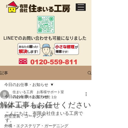
LINEでのお問い合わせも可能になりました
0120-559-811
記事
今日のお仕事・お知らせ
住まいる工房 お客様サポート室
今日のお仕事・お知らせ
2023年1月6日
読了時間: 1分
解体工事もお任せください
屋根・雨どい・雨漏り修理
こんにちは、有限会社住まいる工房で
外壁塗装・コーキング
す。
外構・エクステリア・ガーデニング