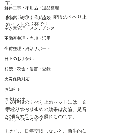
す。
解体工事・不用品・遺品整理
今回ご紹介するのは、階段のすべり止
増改築・リフォーム全般
めマットの取替です。
空き家管理・メンテナンス
不動産整理・売却・活用
生前整理・終活サポート
日々のお手伝い
相続・税金・遺言・登録
火災保険対応
お知らせ
お客様の声
この階段のすべり止めマットには、文
字通りすべり止めの効果は勿論、足音
マンションリノベ
の消音効果もある優れものです。
フルリノベーション
しかし、長年交換しないと、衛生的な