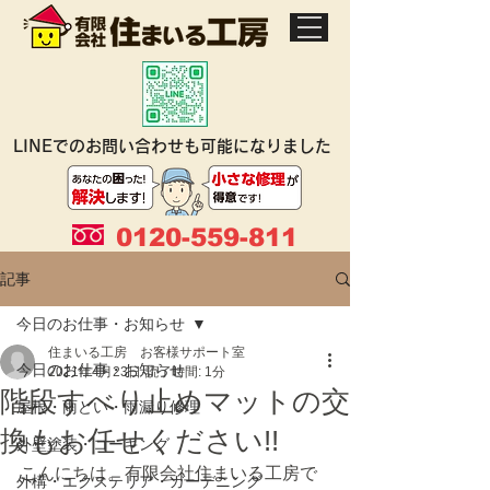
LINEでのお問い合わせも可能になりました
0120-559-811
記事
今日のお仕事・お知らせ
住まいる工房 お客様サポート室
今日のお仕事・お知らせ
2021年4月23日
読了時間: 1分
階段すべり止めマットの交
屋根・雨どい・雨漏り修理
換もお任せください!!
外壁塗装・コーキング
こんにちは。有限会社住まいる工房で
外構・エクステリア・ガーデニング