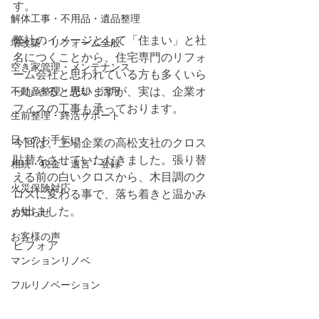
す。
解体工事・不用品・遺品整理
弊社のイメージとして「住まい」と社
増改築・リフォーム全般
名につくことから、住宅専門のリフォ
空き家管理・メンテナンス
ーム会社と思われている方も多くいら
不動産整理・売却・活用
っしゃると思いますが、実は、企業オ
フィスの工事も承っております。
生前整理・終活サポート
日々のお手伝い
今回は、上場企業の高松支社のクロス
貼替をさせていただきました。張り替
相続・税金・遺言・登録
える前の白いクロスから、木目調のク
火災保険対応
ロスに変わる事で、落ち着きと温かみ
が出ました。
お知らせ
お客様の声
ビフォア
マンションリノベ
フルリノベーション