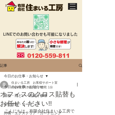
LINEでのお問い合わせも可能になりました
0120-559-811
記事
今日のお仕事・お知らせ
住まいる工房 お客様サポート室
今日のお仕事・お知らせ
2024年1月26日
読了時間: 1分
オフィスのクロス貼替も
屋根・雨どい・雨漏り修理
お任せください!!
外壁塗装・コーキング
こんにちは。有限会社住まいる工房で
外構・エクステリア・ガーデニング