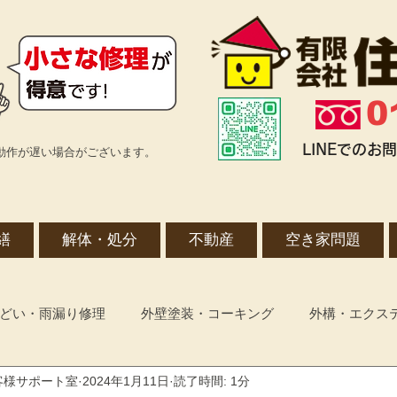
0
LINEでの
動作が遅い場合がございます。
繕
解体・処分
不動産
空き家問題
どい・雨漏り修理
外壁塗装・コーキング
外構・エクス
客様サポート室
2024年1月11日
読了時間: 1分
増改築・リフォーム全般
空き家管理・メンテナンス