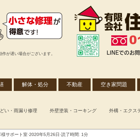
0
LINEでの
動作が遅い場合がございます。
繕
解体・処分
不動産
空き家問題
どい・雨漏り修理
外壁塗装・コーキング
外構・エクス
客様サポート室
2020年5月26日
読了時間: 1分
増改築・リフォーム全般
空き家管理・メンテナンス